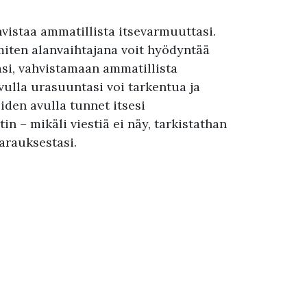
hvistaa ammatillista itsevarmuuttasi.
iten alanvaihtajana voit hyödyntää
si, vahvistamaan ammatillista
ulla urasuuntasi voi tarkentua ja
iden avulla tunnet itsesi
n – mikäli viestiä ei näy, tarkistathan
arauksestasi.