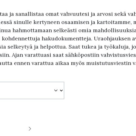
staa ja sanallistaa omat vahvuutesi ja arvosi sekä va
ssä sinulle kertyneen osaamisen ja kartoitamme, m
 sinua hahmottamaan selkeästi omia mahdollisuuksia
a, kohdennettuja hakudokumentteja. Uraohjauksen av
a selkeytyä ja helpottua. Saat tukea ja työkaluja, jo
in. Ajan varattuasi saat sähköpostiin vahvistusviesti
utta ennen varattua aikaa myös muistutusviestin v