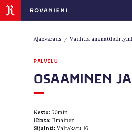
Siirry sivusisältöön
Ajanvaraus
Vauhtia ammattisiirtym
PALVELU
OSAAMINEN J
Kesto:
50min
Hinta:
Ilmainen
Sijainti:
Valtakatu 16