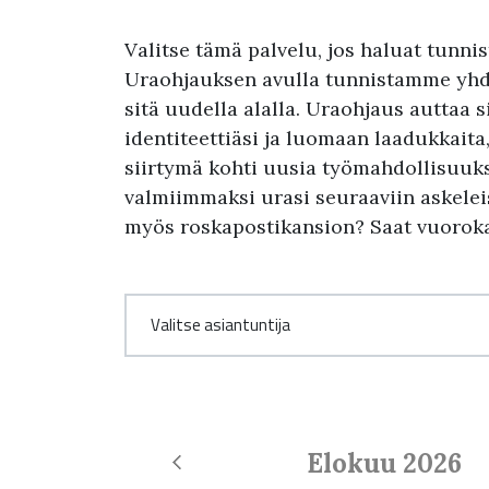
Valitse tämä palvelu, jos haluat tunni
Uraohjauksen avulla tunnistamme yhde
sitä uudella alalla. Uraohjaus auttaa
identiteettiäsi ja luomaan laadukkait
siirtymä kohti uusia työmahdollisuuksi
valmiimmaksi urasi seuraaviin askeleisi
myös roskapostikansion? Saat vuoroka
Elokuu
2026