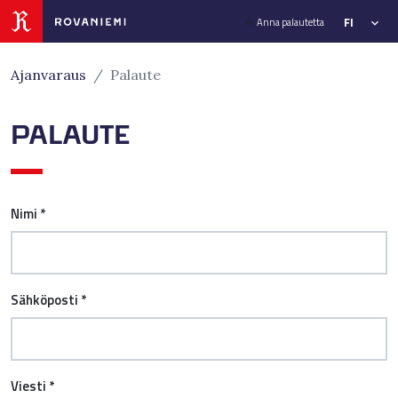
Siirry sivusisältöön
4
FI
Anna palautetta
Ajanvaraus
Palaute
PALAUTE
Nimi *
Sähköposti *
Viesti *