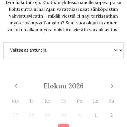
työnhakutaitoja. Etsitään yhdessä sinulle sopiva polku
kohti uutta uraa! Ajan varattuasi saat sähköpostiin
vahvistusviestin – mikäli viestiä ei näy, tarkistathan
myös roskapostikansion? Saat vuorokautta ennen
varattua aikaa myös muistutusviestin varauksestasi.
Elokuu
2026
Ma
Ti
Ke
To
Pe
La
Su
27
28
29
30
31
1
2