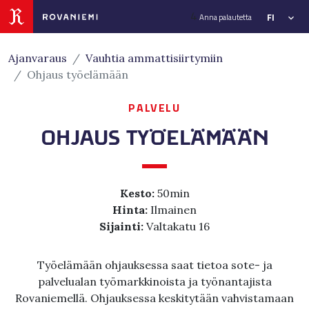
Siirry sivusisältöön
4
FI
Anna palautetta
Ajanvaraus
Vauhtia ammattisiirtymiin
Ohjaus työelämään
PALVELU
OHJAUS TYÖELÄMÄÄN
Kesto:
50min
Hinta:
Ilmainen
Sijainti:
Valtakatu 16
Työelämään ohjauksessa saat tietoa sote- ja
palvelualan työmarkkinoista ja työnantajista
Rovaniemellä. Ohjauksessa keskitytään vahvistamaan