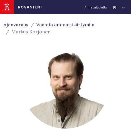
Siirry sivusisältöön
4
FI
Anna palautetta
Ajanvaraus
Vauhtia ammattisiirtymiin
Markus Korjonen