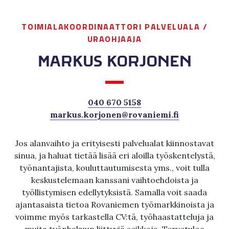
TOIMIALAKOORDINAATTORI PALVELUALA /
URAOHJAAJA
MARKUS KORJONEN
040 670 5158
markus.korjonen@rovaniemi.fi
Jos alanvaihto ja erityisesti palvelualat kiinnostavat
sinua, ja haluat tietää lisää eri aloilla työskentelystä,
työnantajista, kouluttautumisesta yms., voit tulla
keskustelemaan kanssani vaihtoehdoista ja
työllistymisen edellytyksistä. Samalla voit saada
ajantasaista tietoa Rovaniemen työmarkkinoista ja
voimme myös tarkastella CV:tä, työhaastatteluja ja