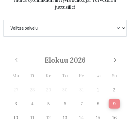
muita työnhakuun liittyviä seikkoja. Tervetuloa
juttusille!
Elokuu
2026
Ma
Ti
Ke
To
Pe
La
Su
27
28
29
30
31
1
2
3
4
5
6
7
8
9
10
11
12
13
14
15
16