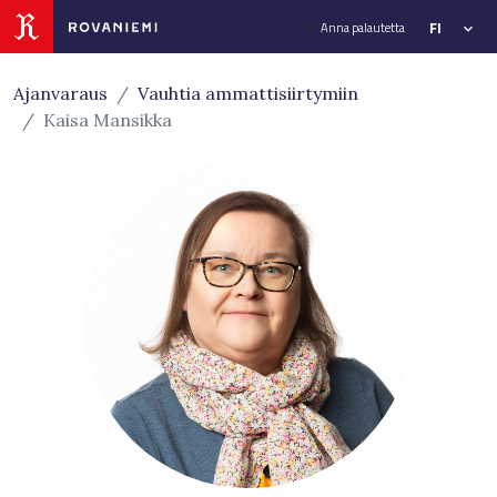
Siirry sivusisältöön
4
FI
Anna palautetta
Ajanvaraus
Vauhtia ammattisiirtymiin
Kaisa Mansikka