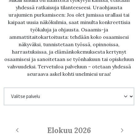
Mikäli sinulla on haasteita työkyvyn kanssa, etsitään
yhdessä ratkaisuja tilanteeseesi. Uraohjausta
urajumien purkamiseen: Jos olet jumissa urallasi tai
kaipaat uusia näkökulmia, saat minulta konkreettisia
työkaluja ja ohjausta. Osaamis-ja
ammattitaitokartoitusta: tehdään koko osaamisesi
näkyväksi, tunnistetaan työssä, opinnoissa,
harrastuksissa, ja elämänkokemuksesta kertynyt
osaamisesi ja sanoitetaan se työnhakuun tai opiskeluun
vahvuudeksi. Tervetuloa palveluun – otetaan yhdessä
seuraava askel kohti unelmiesi uraa!
Elokuu
2026