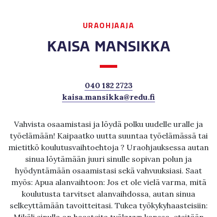
URAOHJAAJA
KAISA MANSIKKA
040 182 2723
kaisa.mansikka@redu.fi
Vahvista osaamistasi ja löydä polku uudelle uralle ja
työelämään! Kaipaatko uutta suuntaa työelämässä tai
mietitkö koulutusvaihtoehtoja ? Uraohjauksessa autan
sinua löytämään juuri sinulle sopivan polun ja
hyödyntämään osaamistasi sekä vahvuuksiasi. Saat
myös: Apua alanvaihtoon: Jos et ole vielä varma, mitä
koulutusta tarvitset alanvaihdossa, autan sinua
selkeyttämään tavoitteitasi. Tukea työkykyhaasteisiin: